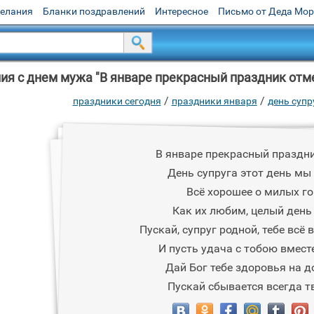
желания
Бланки поздравлений
Интересное
Письмо от Деда Мо
я с днем мужа "В январе прекрасный праздник отме
/
/
праздники сегодня
праздники января
день супр
В январе прекрасный праздн
День супруга этот день мы
Всё хорошее о милых го
Как их любим, целый день
Пускай, супруг родной, тебе всё 
И пусть удача с тобою вмест
Дай Бог тебе здоровья на д
Пускай сбывается всегда т