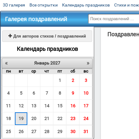
3D галерея
Все открытки
Календарь праздников
Стихи и по
Галерея поздравлений
Поздравлени

Для авторов стихов / поздравлений
Календарь праздников
«
»
Январь 2027
пн
вт
ср
чт
пт
сб
вс
1
2
3
4
5
6
7
8
9
10
11
12
13
14
15
16
17
18
19
20
21
22
23
24
25
26
27
28
29
30
31