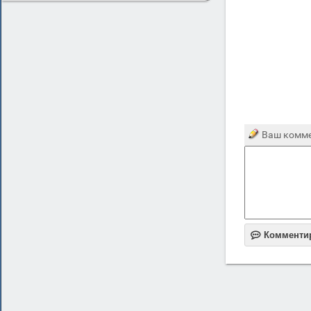
Ваш комме

Комменти