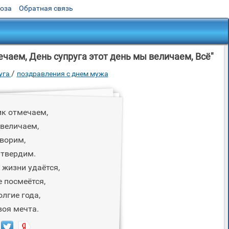
роза
Обратная связь
чаем, День супруга этот день мы величаем, Всё"
/
уга
поздравления с днем мужа
ик отмечаем,
 величаем,
ворим,
 твердим.
в жизни удаётся,
е посмеётся,
олгие года,
воя мечта.