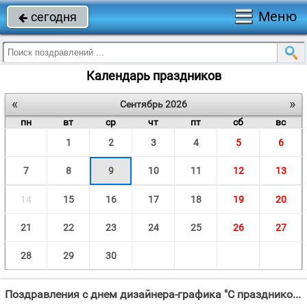
Меню
сегодня

Календарь праздников
«
»
Сентябрь 2026
пн
вт
ср
чт
пт
сб
вс
1
2
3
4
5
6
7
8
9
10
11
12
13
14
15
16
17
18
19
20
21
22
23
24
25
26
27
28
29
30
Поздравления с днем дизайнера-графика "С праздником дизайнеров России поздравляем, Успехов творческих от всей души"