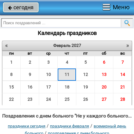
Меню
сегодня

Календарь праздников
«
»
Февраль 2027
пн
вт
ср
чт
пт
сб
вс
1
2
3
4
5
6
7
8
9
10
11
12
13
14
15
16
17
18
19
20
21
22
23
24
25
26
27
28
Поздравления с днем больного "Не у каждого больного Есть свой кров и есть тепло."
/
/
праздники сегодня
праздники февраля
всемирный день
/
больного
поздравления с днем больного