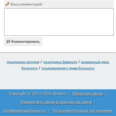
Ваш комментарий:

Комментировать
/
/
праздники сегодня
праздники февраля
всемирный день
/
больного
поздравления с днем больного
Copyright © 2011-2026 Amdoit
|
Обратная связь
|
Разместить свою открытку на сайте
|
Конфиденциальность
|
Пользовательское соглашение