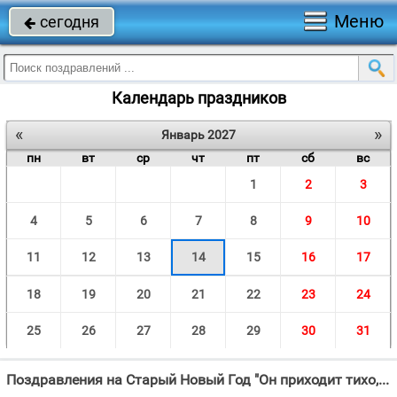
Меню
сегодня

Календарь праздников
«
»
Январь 2027
пн
вт
ср
чт
пт
сб
вс
1
2
3
4
5
6
7
8
9
10
11
12
13
14
15
16
17
18
19
20
21
22
23
24
25
26
27
28
29
30
31
Поздравления на Старый Новый Год "Он приходит тихо, по семейному - Ароматом хвои и свечей, Сказками, что вьюгою"