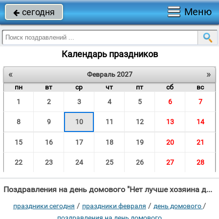
Меню
сегодня

Календарь праздников
«
»
Февраль 2027
пн
вт
ср
чт
пт
сб
вс
1
2
3
4
5
6
7
8
9
10
11
12
13
14
15
16
17
18
19
20
21
22
23
24
25
26
27
28
Поздравления на день домового "Нет лучше хозяина дома Заботливого домового!"
/
/
/
праздники сегодня
праздники февраля
день домового
поздравления на день домового