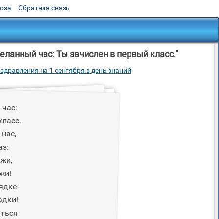
роза
Обратная связь
еланный час: Ты зачислен в первый класс."
здравления на 1 сентября в день знаний
 час:
класс.
 нас,
аз:
ажи,
жи!
рядке
адки!
иться