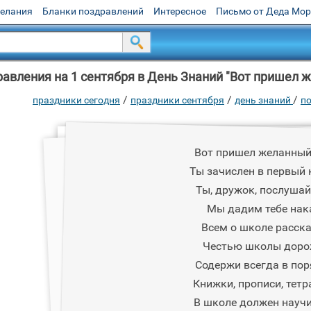
желания
Бланки поздравлений
Интересное
Письмо от Деда Мо
авления на 1 сентября в День Знаний "Вот пришел ж
/
/
/
праздники сегодня
праздники сентября
день знаний
по
Вот пришел желанный
Ты зачислен в первый 
Ты, дружок, послушай
Мы дадим тебе нак
Всем о школе расск
Честью школы доро
Содержи всегда в по
Книжки, прописи, тетр
В школе должен науч