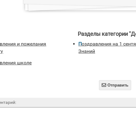
Разделы категории "Де
Поздравления на 1 сентября в День
гу
Знаний
авления школе

Отправить
нтарий: