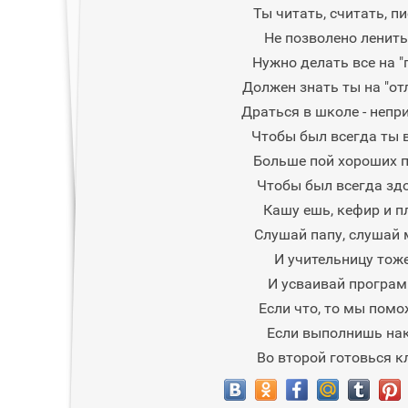
Ты читать, считать, пи
Не позволено ленить
Нужно делать все на "п
Должен знать ты на "от
Драться в школе - непр
Чтобы был всегда ты в
Больше пой хороших п
Чтобы был всегда здо
Кашу ешь, кефир и п
Слушай папу, слушай
И учительницу тоже.
И усваивай програм
Если что, то мы помо
Если выполнишь нак
Во второй готовься к