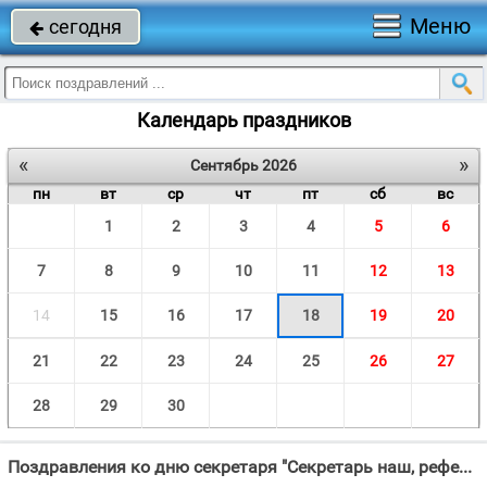
Меню
сегодня

Календарь праздников
«
»
Сентябрь 2026
пн
вт
ср
чт
пт
сб
вс
1
2
3
4
5
6
7
8
9
10
11
12
13
14
15
16
17
18
19
20
21
22
23
24
25
26
27
28
29
30
Поздравления ко дню секретаря "Секретарь наш, референт, Получай от нас презент!"