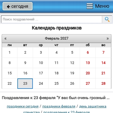
Меню
сегодня

Календарь праздников
«
»
Февраль 2027
пн
вт
ср
чт
пт
сб
вс
1
2
3
4
5
6
7
8
9
10
11
12
13
14
15
16
17
18
19
20
21
22
23
24
25
26
27
28
Поздравления к 23 февраля "У вас был очень грозный вид, У вас был очень грозный вид, И непреступен, и"
/
/
праздники сегодня
праздники февраля
день защитника
/
отечества
поздравления к 23 февраля