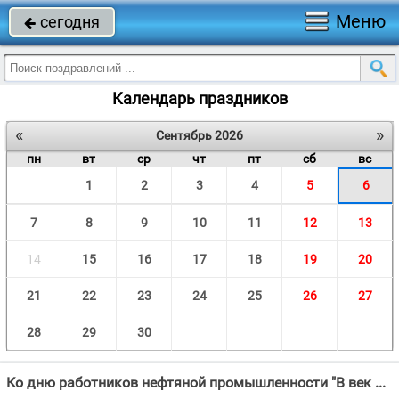
Меню
сегодня

Календарь праздников
«
»
Сентябрь 2026
пн
вт
ср
чт
пт
сб
вс
1
2
3
4
5
6
7
8
9
10
11
12
13
14
15
16
17
18
19
20
21
22
23
24
25
26
27
28
29
30
Ко дню работников нефтяной промышленности "В век прогресса газ и нефть ничем не заменить, В нашей жизни они необходимы."