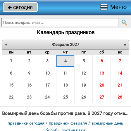
Меню
сегодня

Календарь праздников
«
»
Февраль 2027
пн
вт
ср
чт
пт
сб
вс
1
2
3
4
5
6
7
8
9
10
11
12
13
14
15
16
17
18
19
20
21
22
23
24
25
26
27
28
Всемирный день борьбы против рака. В 2027 году отмечают 4 Февраля.
/
/
праздники сегодня
праздники февраля
всемирный день
борьбы против рака