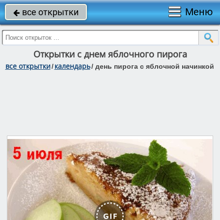
Меню
все открытки

Открытки с днем яблочного пирога
все открытки
календарь
/
/
день пирога с яблочной начинкой