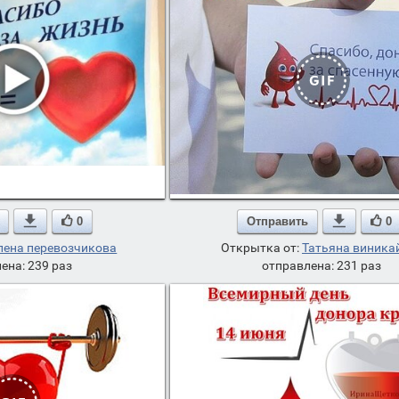

0
Отправить

0
лена перевозчикова
Открытка от:
Татьяна виника
ена: 239 раз
отправлена: 231 раз