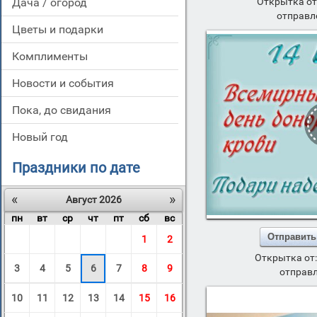
дача / огород
Открытка от
отправл
цветы и подарки
комплименты
новости и события
пока, до свидания
новый год
Праздники по дате
«
»
Август 2026
пн
вт
ср
чт
пт
сб
вс
Отправить
1
2
Открытка от
3
4
5
6
7
8
9
отправл
10
11
12
13
14
15
16