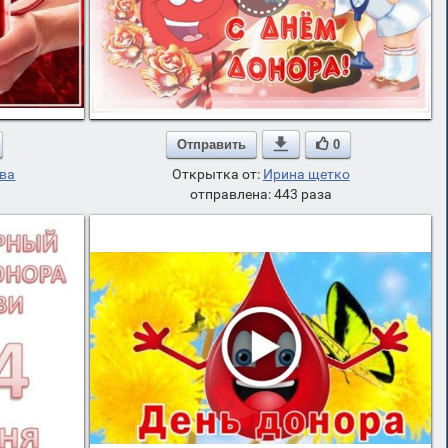
Отправить

0
ева
Открытка от:
Ирина щетко
отправлена: 443 раза