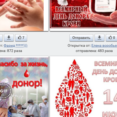

7
Отправить

0
т:
Фарид *****)))
Открытка от:
Елена воробь
ена: 872 раза
отправлена: 483 раза