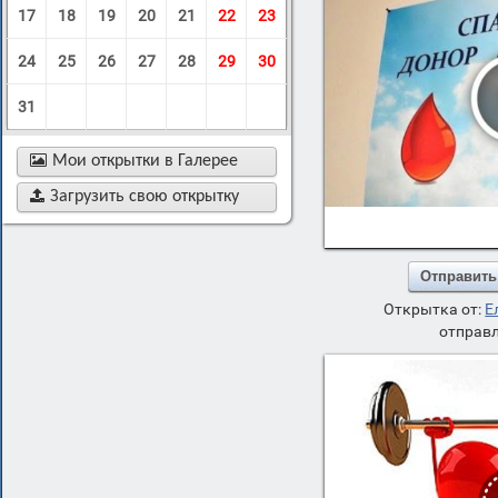
17
18
19
20
21
22
23
24
25
26
27
28
29
30
31

Мои открытки в Галерее

Загрузить свою открытку
Отправить
Открытка от:
Е
отправл