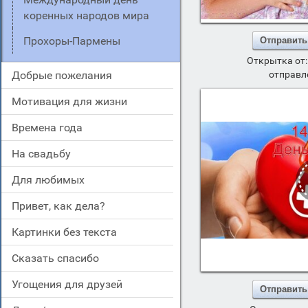
коренных народов мира
Прохоры-Пармены
Отправить
Открытка от
добрые пожелания
отправл
мотивация для жизни
времена года
на свадьбу
для любимых
привет, как дела?
картинки без текста
сказать спасибо
угощения для друзей
Отправить