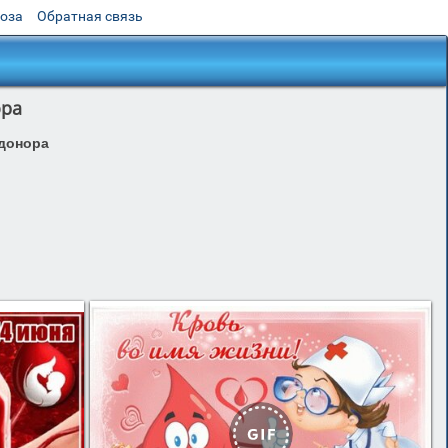
роза
Обратная связь
ора
донора