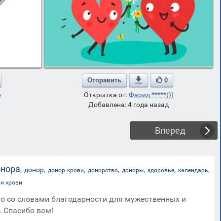
Отправить

0
о
Открытка от:
Фарид *****)))
Добавлена: 4 года назад
Вперед
онора
,
,
,
,
,
,
,
донор
донор крови
донорство
доноры
здоровье
календарь
ли крови
но со словами благодарности для мужественных и
. Спасибо вам!