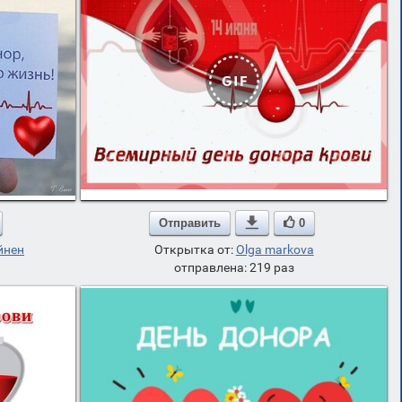
Отправить

0
йнен
Открытка от:
Olga markova
отправлена: 219 раз