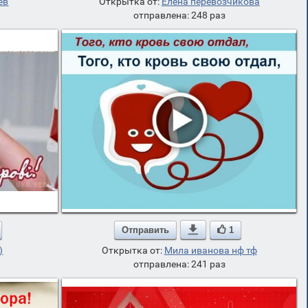
ев
Открытка от:
Елена перевозчикова
отправлена: 248 раз
Отправить

1
)
Открытка от:
Мила иванова нф тф
отправлена: 241 раз