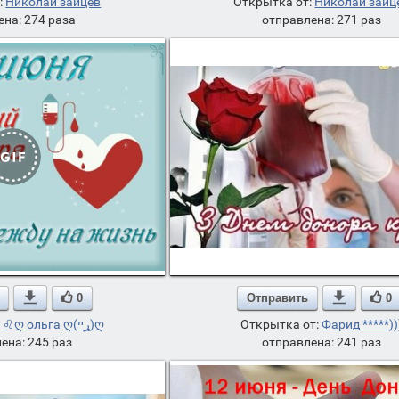
:
Николай зайцев
Открытка от:
Николай зайц
ена: 274 раза
отправлена: 271 раз

0
Отправить

0
:
♌ღ ольга ღ(ړײ)ღ
Открытка от:
Фарид *****))
ена: 245 раз
отправлена: 241 раз