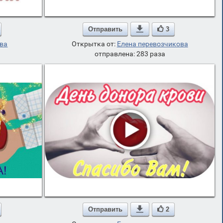
Отправить

3
ева
Открытка от:
Елена перевозчикова
отправлена: 283 раза
Отправить

2