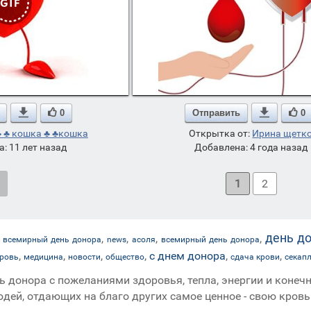

0
Отправить

0
♣ ♣ кошка ♣ ♣кошка
Открытка от:
Ирина щетк
: 11 лет назад
Добавлена: 4 года назад
1
2
день д
,
,
,
,
 всемирный день донора
news
асоля
всемирный день донора
,
,
,
,
,
,
с днем донора
кровь
медицина
новости
общество
сдача крови
секап
ь донора с пожеланиями здоровья, тепла, энергии и конеч
дей, отдающих на благо других самое ценное - свою кровь