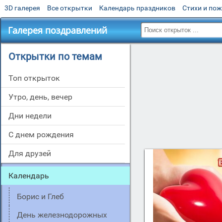
3D галерея
Все открытки
Календарь праздников
Стихи и по
Галерея поздравлений
Открытки по темам
Топ открыток
утро, день, вечер
дни недели
c днем рождения
для друзей
Календарь
Борис и Глеб
День железнодорожных