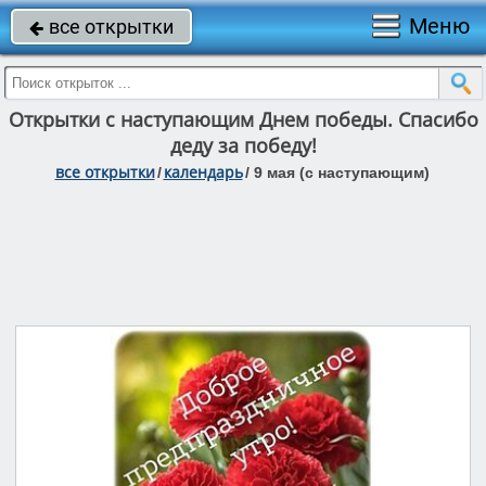
Меню
все открытки

Открытки с наступающим Днем победы. Спасибо
деду за победу!
все открытки
календарь
/
/
9 мая (с наступающим)