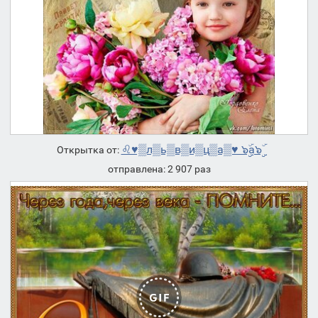
♌♥▒л▒ь▒в▒и▒ц▒а▒♥ ๖ۣۣۜa๖ۣۣۜ
Открытка от:
отправлена: 2 907 раз