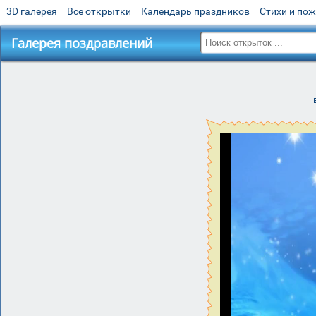
3D галерея
Все открытки
Календарь праздников
Стихи и по
Галерея поздравлений