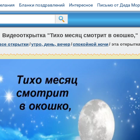
желания
Бланки поздравлений
Интересное
Письмо от Деда Мо
Видеооткрытка "Тихо месяц смотрит в окошко,"
все открытки
/
утро, день, вечер
/
спокойной ночи
/
эта открытк