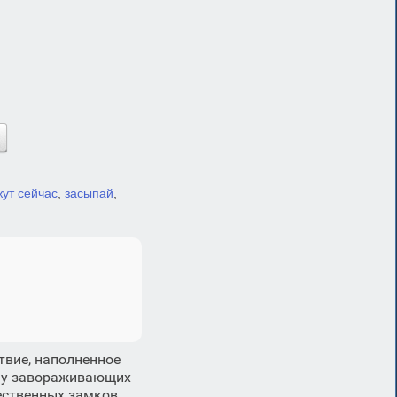
жут сейчас
,
засыпай
,
твие, наполненное
ену завораживающих
ественных замков,