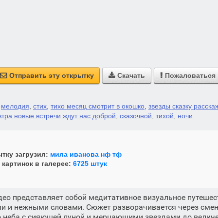
Отправить эту открытку
Скачать
Пожаловаться



,
мелодия
,
стих
,
тихо месяц смотрит в окошко
,
звезды сказку расска
втра новые встречи ждут нас доброй
,
сказочной
,
тихой
,
ночи
тку загрузил:
мила иванова нф тф
 картинок в галерее:
6725 штук
ео представляет собой медитативное визуальное путешес
и и нежными словами. Сюжет разворачивается через см
о неба с сияющей луной и мерцающими звездами до велич