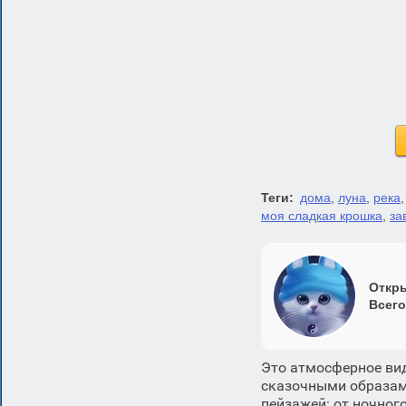
Теги:
дома
,
луна
,
река
моя сладкая крошка
,
за
Откры
Всего
Это атмосферное вид
сказочными образам
пейзажей: от ночног