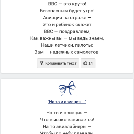
ВВС — это круто!
Безопасным будет утро!
Авиация на страже —
Это и ребенок скажет
ВВС — поздравляем,
Как важны вы — мы ведь знаем,
Наши летчики, пилоты:
Вам — надежных самолетов!


Копировать текст
14
"На то и авиация —"
На то и авиация —
Что высоко взвивается!
На то авиалайнеры —
Чтобы по небу плавали.