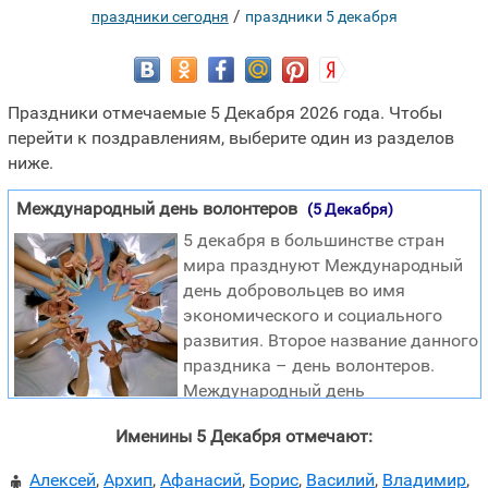
/
праздники сегодня
праздники 5 декабря
Праздники отмечаемые 5 Декабря 2026 года. Чтобы
перейти к поздравлениям, выберите один из разделов
ниже.
Международный день волонтеров
(5 Декабря)
5 декабря в большинстве стран
мира празднуют Международный
день добровольцев во имя
экономического и социального
развития. Второе название данного
праздника – день волонтеров.
Международный день
добровольцев во имя экономического и социального
Именины 5 Декабря отмечают:
развития был учрежден по инициативе Генеральной
Ассамблеи ООН в 1985 году. Этот день предназначается
Алексей
,
Архип
,
Афанасий
,
Борис
,
Василий
,
Владимир
,
