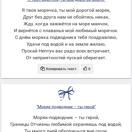
Я твоя морячка, ты мой дорогой моряк,
Друг без друга нам не обойтись никак,
Жду, когда зажжётся на море маячок,
И вернётся с плаванья мой любимый морячок.
С днём моряка подводника тебя поздравляю,
Удачи под водой и на земле желаю,
Пускай Нептун вас радо всех встречает,
От неприятностей пускай оберегает.


Копировать текст
6
"Моряк-подводник – ты герой"
Моряк-подводник – ты герой,
Границы Отчизны любимой охраняешь под водой,
Ты много дней обходишься вне суши,