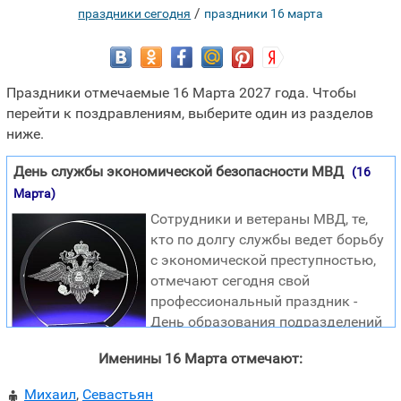
/
праздники сегодня
праздники 16 марта
Праздники отмечаемые 16 Марта 2027 года. Чтобы
перейти к поздравлениям, выберите один из разделов
ниже.
День службы экономической безопасности МВД
(16
Марта)
Сотрудники и ветераны МВД, те,
кто по долгу службы ведет борьбу
с экономической преступностью,
отмечают сегодня свой
профессиональный праздник -
День образования подразделений
экономической безопасности в
Именины 16 Марта отмечают:
системе МВД. Предшественником этой службы был
знаменитый отдел по борьбе с хищениями
Михаил
,
Севастьян
