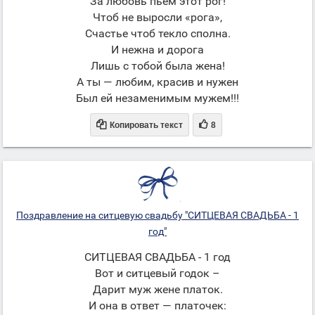
За любовь пьем этот рог!
Чтоб не выросли «рога»,
Счастье чтоб текло сполна.
И нежна и дорога
Лишь с тобой была жена!
А ты — любим, красив и нужен
Был ей незаменимым мужем!!!


Копировать текст
8
Поздравление на ситцевую свадьбу "СИТЦЕВАЯ СВАДЬБА - 1
год"
СИТЦЕВАЯ СВАДЬБА - 1 год
Вот и ситцевый годок –
Дарит муж жене платок.
И она в ответ — платочек: