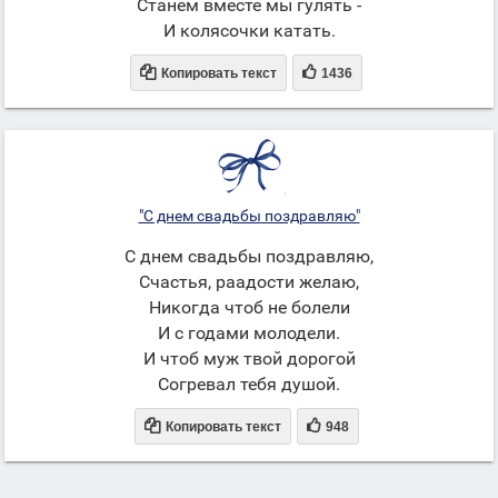
Станем вместе мы гулять -
И колясочки катать.


Копировать текст
1436
"С днем свадьбы поздравляю"
С днем свадьбы поздравляю,
Счастья, раадости желаю,
Никогда чтоб не болели
И с годами молодели.
И чтоб муж твой дорогой
Согревал тебя душой.


Копировать текст
948