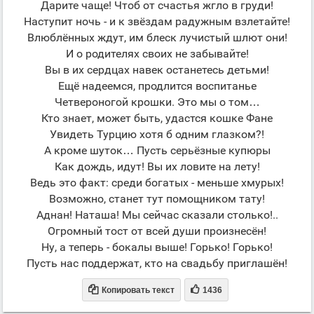
Дарите чаще! Чтоб от счастья жгло в груди!
Наступит ночь - и к звёздам радужным взлетайте!
Влюблённых ждут, им блеск лучистый шлют они!
И о родителях своих не забывайте!
Вы в их сердцах навек останетесь детьми!
Ещё надеемся, продлится воспитанье
Четвероногой крошки. Это мы о том…
Кто знает, может быть, удастся кошке Фане
Увидеть Турцию хотя б одним глазком?!
А кроме шуток… Пусть серьёзные купюры
Как дождь, идут! Вы их ловите на лету!
Ведь это факт: среди богатых - меньше хмурых!
Возможно, станет тут помощником тату!
Аднан! Наташа! Мы сейчас сказали столько!..
Огромный тост от всей души произнесён!
Ну, а теперь - бокалы выше! Горько! Горько!
Пусть нас поддержат, кто на свадьбу приглашён!


Копировать текст
1436