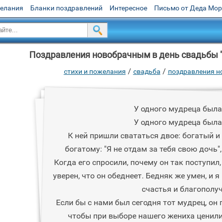
желания
Бланки поздравлений
Интересное
Письмо от Деда Мо
Поздравления новобрачным в день свадьбы "
/
/
стихи и пожелания
свадьба
поздравления н
У одного мудреца была
У одного мудреца была
К ней пришли свататься двое: богатый и
богатому: "Я не отдам за тебя свою дочь",
Когда его спросили, почему он так поступил, 
уверен, что он обеднеет. Бедняк же умен, и я
счастья и благополуч
Если бы с нами был сегодня тот мудрец, он 
чтобы при выборе нашего жениха ценилис