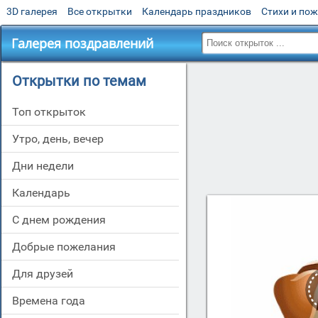
3D галерея
Все открытки
Календарь праздников
Стихи и по
Галерея поздравлений
Открытки по темам
Топ открыток
утро, день, вечер
дни недели
Календарь
c днем рождения
добрые пожелания
для друзей
времена года