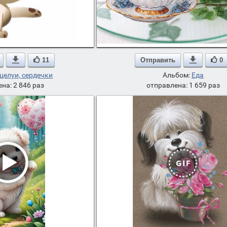

11
Отправить

0
целуи, сердечки
Альбом:
Еда
на: 2 846 раз
отправлена: 1 659 раз