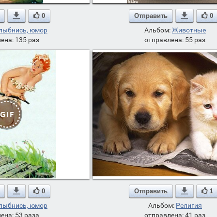

0
Отправить

0
лыбнись, юмор
Альбом:
Животные
ена: 135 раз
отправлена: 55 раз

0
Отправить

1
лыбнись, юмор
Альбом:
Религия
ена: 53 раза
отправлена: 41 раз