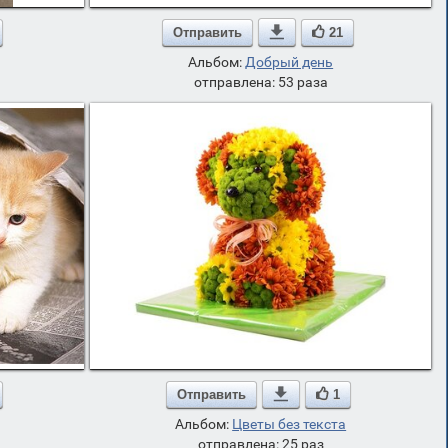
Отправить

21
Альбом:
Добрый день
отправлена: 53 раза
Отправить

1
Альбом:
Цветы без текста
отправлена: 25 раз