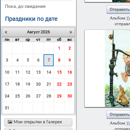
пока, до свидания
Отправить
Праздники по дате
Альбом:
У
отправл
«
»
Август 2026
пн
вт
ср
чт
пт
сб
вс
1
2
3
4
5
6
7
8
9
10
11
12
13
14
15
16
17
18
19
20
21
22
23
24
25
26
27
28
29
30
31
Отправить

Мои открытки в Галерее
Альбом:
У
отправл