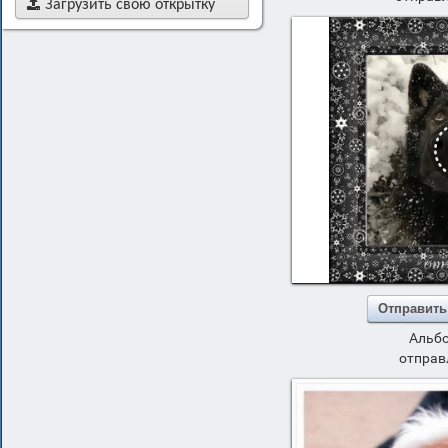

Загрузить свою открытку
Отправить
Альб
отправ