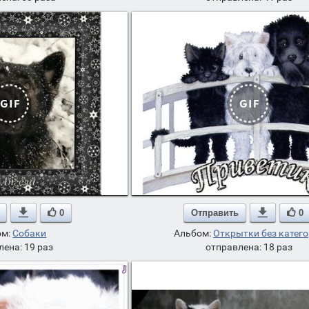

0
Отправить

0
ом:
Собаки
Альбом:
Открытки без катег
лена: 19 раз
отправлена: 18 раз