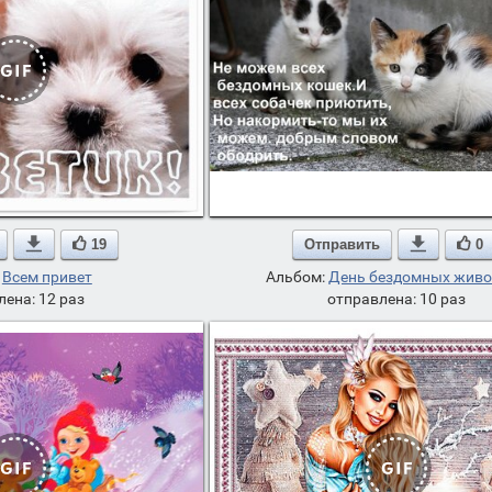

19
Отправить

0
:
Всем привет
Альбом:
День бездомных жив
лена: 12 раз
отправлена: 10 раз