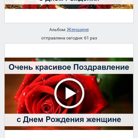
Женщине
Альбом:
отправлена сегодня: 61 раз