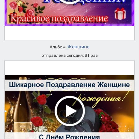
Женщине
Альбом:
отправлена сегодня: 81 раз