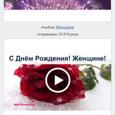
Женщине
Альбом:
отправлена: 22 674 раза