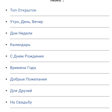
Топ Открыток
Утро, День, Вечер
Дни Недели
Календарь
C Днем Рождения
Времена Года
Добрые Пожелания
Для Друзей
На Свадьбу