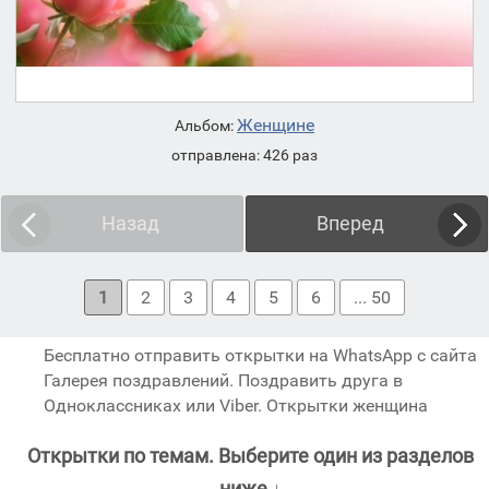
Женщине
Альбом:
отправлена: 426 раз
Назад
Вперед
1
2
3
4
5
6
... 50
Бесплатно отправить открытки на WhatsApp с сайта
Галерея поздравлений. Поздравить друга в
Одноклассниках или Viber. Открытки женщина
Открытки по темам. Выберите один из разделов
ниже ↓