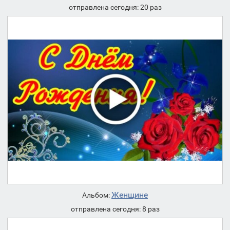
отправлена сегодня: 20 раз
Женщине
Альбом:
отправлена сегодня: 8 раз