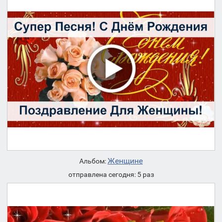
Женщине
Альбом:
отправлена сегодня: 5 раз