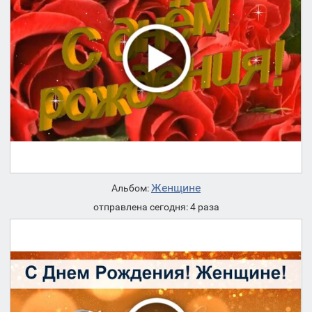
Женщине
Альбом:
отправлена сегодня: 4 раза