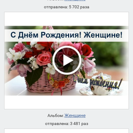
отправлена: 5 702 раза
Женщине
Альбом:
отправлена: 3 481 раз