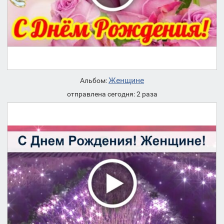
Женщине
Альбом:
отправлена сегодня: 2 раза