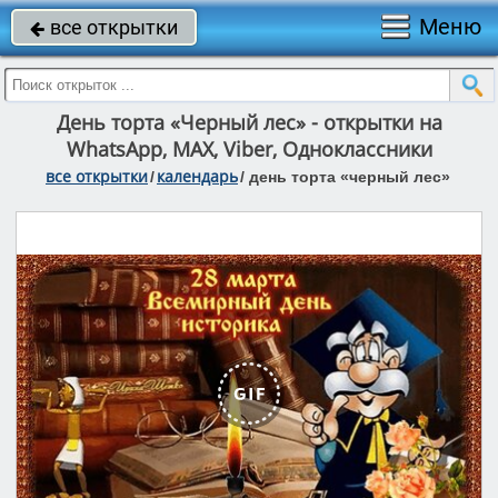
Меню
все открытки

День торта «Черный лес» - открытки на
WhatsApp, MAX, Viber, Одноклассники
все открытки
календарь
/
/
день торта «черный лес»