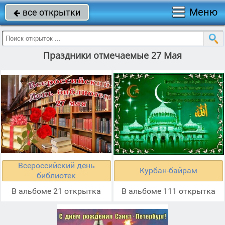
Меню
все открытки

Праздники отмечаемые 27 Мая
Всероссийский день
Курбан-байрам
библиотек
В альбоме 21 открытка
В альбоме 111 открытка