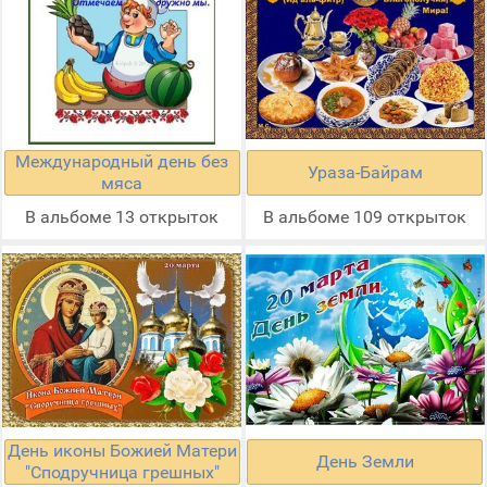
Международный день без
Ураза-Байрам
мяса
В альбоме 13 открыток
В альбоме 109 открыток
День иконы Божией Матери
День Земли
"Сподручница грешных"