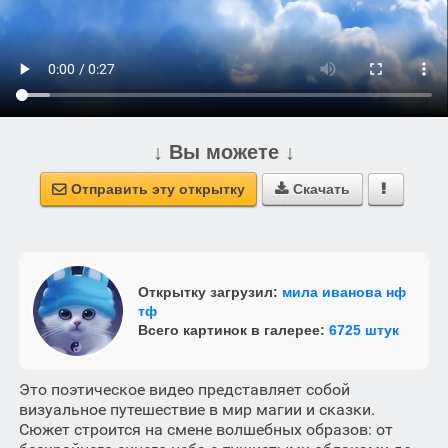
↓ Вы можете ↓
Отправить эту открытку
Скачать



Открытку загрузил:
мила иванова нф
тф
Всего картинок в галерее:
6725 штук
Это поэтическое видео представляет собой
визуальное путешествие в мир магии и сказки.
Сюжет строится на смене волшебных образов: от