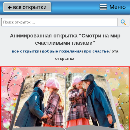
Меню
все открытки

Анимированная открытка "Смотри на мир
счастливыми глазами"
все открытки
/
добрые пожелания
/
про счастье
/
эта
открытка