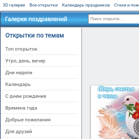
3D галерея
Все открытки
Календарь праздников
Стихи и по
Галерея поздравлений
Открытки по темам
Топ открыток
утро, день, вечер
дни недели
Календарь
c днем рождения
времена года
добрые пожелания
для друзей