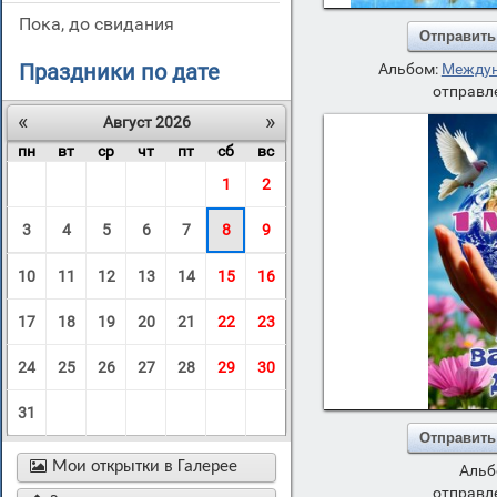
пока, до свидания
Отправить
Праздники по дате
Альбом:
Междун
отправле
«
»
Август 2026
пн
вт
ср
чт
пт
сб
вс
1
2
3
4
5
6
7
8
9
10
11
12
13
14
15
16
17
18
19
20
21
22
23
24
25
26
27
28
29
30
31
Отправить

Мои открытки в Галерее
Альб
отправле