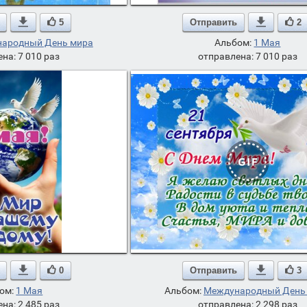

5
Отправить

2
ародный День мира
Альбом:
1 Мая
на: 7 010 раз
отправлена: 7 010 раз

0
Отправить

3
ом:
1 Мая
Альбом:
Международный День
на: 2 485 раз
отправлена: 2 298 раз