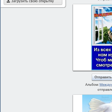

Загрузить свою открытку
Отправить
Альбом:
Междун
отправле