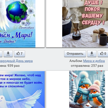

7
Отправить

0
ародный День мира
Альбом:
Мира и добра
ена: 939 раз
отправлена: 257 раз