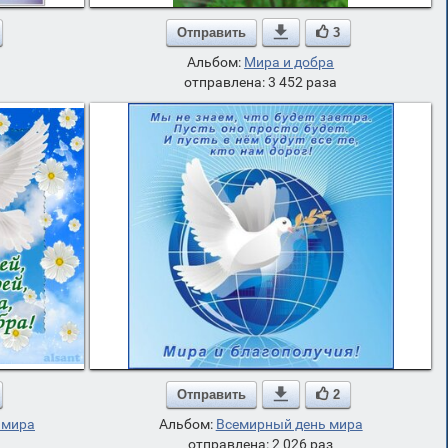
Отправить

3
Альбом:
Мира и добра
отправлена: 3 452 раза
Отправить

2
 мира
Альбом:
Всемирный день мира
отправлена: 2 026 раз