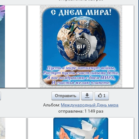
Отправить

1
Альбом:
Международный День мира
отправлена: 1 149 раз