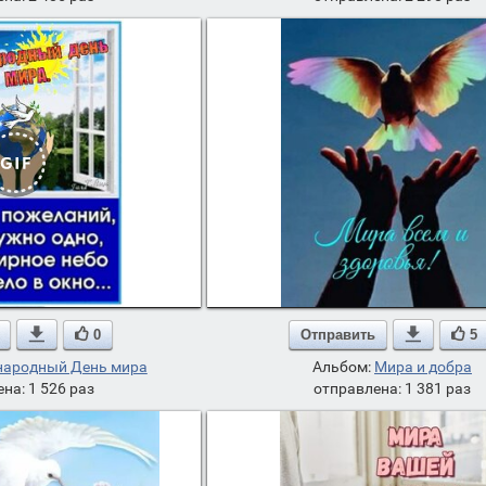

0
Отправить

5
ародный День мира
Альбом:
Мира и добра
на: 1 526 раз
отправлена: 1 381 раз