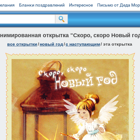
желания
Бланки поздравлений
Интересное
Письмо от Деда Мо
нимированная открытка "Скоро, скоро Новый го
все открытки
/
новый год
/
с наступающим
/
эта открытка