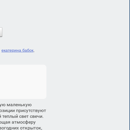
,
екатерина бабок
,
лую маленькую
озиции присутствуют
 теплый свет свечи.
ающая атмосферу
вогодних открыток,