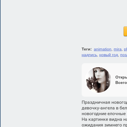
Теги:
animation
,
mira
,
p
надпись
,
новый год
,
поз
Откры
Всего
Праздничная нового
девочку-ангела в б
новогодние елочные 
На картинке видна н
ожидания зимнего пр