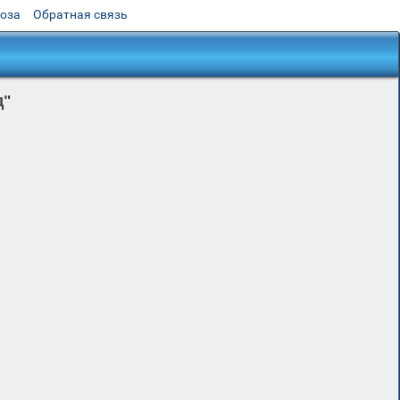
роза
Обратная связь
д"