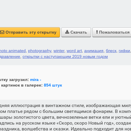
Отправить эту открытку
Скачать
Пожаловаться



hoto animated
,
photography
,
winter
,
word art
,
анимация
,
блеск
,
гифки
дравление
,
открытки с наступающим 2019 новым годом
тку загрузил:
mira -
 картинок в галерее:
854 штук
дняя иллюстрация в винтажном стиле, изображающая ми
елом платье рядом с большим светящимся фонарем. В комп
шары золотистого цвета, вечнозеленые ветки ели и уютный
адпись на русском языке «Скоро, скоро Новый год», созд
аздника, волшебства и сказки. Идеально подходит для но