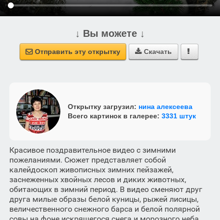
↓ Вы можете ↓
Отправить эту открытку
Скачать



Открытку загрузил:
нина алексеева
Всего картинок в галерее:
3331 штук
Красивое поздравительное видео с зимними
пожеланиями. Сюжет представляет собой
калейдоскоп живописных зимних пейзажей,
заснеженных хвойных лесов и диких животных,
обитающих в зимний период. В видео сменяют друг
друга милые образы белой куницы, рыжей лисицы,
величественного снежного барса и белой полярной
совы на фоне искрящегося снега и морозного неба.