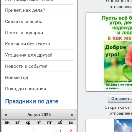
Открытка от
отправлена
привет, как дела?
сказать спасибо
цветы и подарки
картинки без текста
угощения для друзей
новости и события
новый год
пока, до свидания
Отправить
Праздники по дате
Открытка от:
«
»
отправлена
Август 2026
пн
вт
ср
чт
пт
сб
вс
1
2