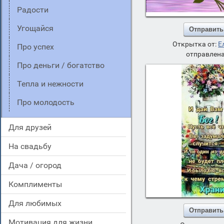
радости
угощайся
Отправить
Открытка от:
Е
про успех
отправлена
про деньги / богатство
тепла и нежности
про молодость
для друзей
на свадьбу
дача / огород
комплименты
для любимых
Отправить
мотивация для жизни