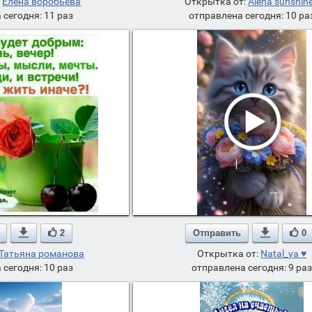
:
Елена воробьёва
Открытка от:
Alena sunshine
 сегодня: 11 раз
отправлена сегодня: 10 ра

2
Отправить

0
Татьяна романова
Открытка от:
Natal_ya ♥
 сегодня: 10 раз
отправлена сегодня: 9 раз