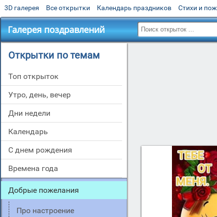
3D галерея
Все открытки
Календарь праздников
Стихи и по
Галерея поздравлений
Открытки по темам
Топ открыток
утро, день, вечер
дни недели
Календарь
c днем рождения
времена года
добрые пожелания
про настроение