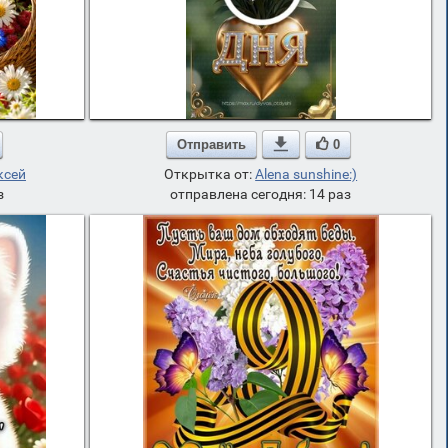
Отправить

0
ксей
Открытка от:
Alena sunshine:)
з
отправлена сегодня: 14 раз