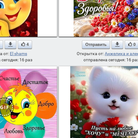

4
Отправить

0
а от:
El shams
Открытка от:
Анжелика и але
 сегодня: 16 раз
отправлена сегодня: 16 ра