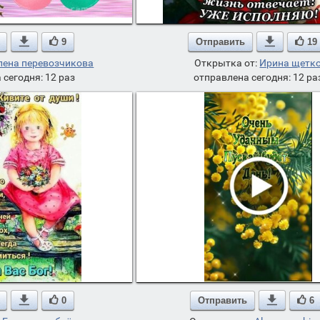

9
Отправить

19
лена перевозчикова
Открытка от:
Ирина щетк
 сегодня: 12 раз
отправлена сегодня: 12 ра

0
Отправить

6