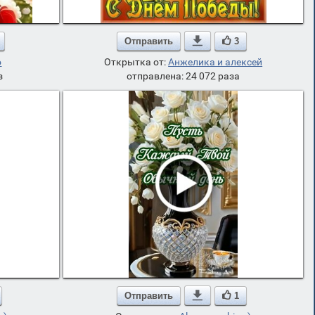
Отправить

3
о
Открытка от:
Анжелика и алексей
з
отправлена: 24 072 раза
Отправить

1