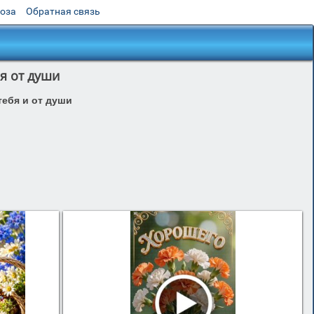
роза
Обратная связь
я от души
тебя и от души