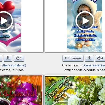

1
Отправить

4
т:
Alena sunshine:)
Открытка от:
Alena sunshine
 сегодня: 8 раз
отправлена сегодня: 8 раз