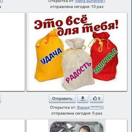
:)
Открытка от:
Alena sunshine:)
з
отправлена сегодня: 10 раз
Отправить

0
Открытка от:
Фарид *****)))
отправлена сегодня: 9 раз