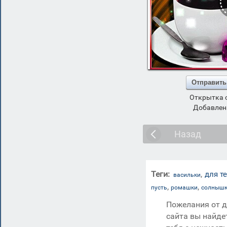
Отправить
Открытка 
Добавлена
Назад
Теги:
,
для т
васильки
,
,
пусть
ромашки
солнышк
Пожелания от д
сайта вы найде