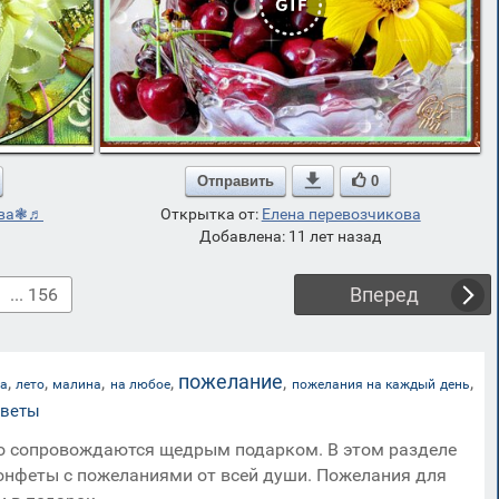
Отправить

0
ева❃♬
Открытка от:
Елена перевозчикова
Добавлена: 11 лет назад
Вперед
... 156
пожелание
,
,
,
,
,
,
та
лето
малина
на любое
пожелания на каждый день
цветы
ило сопровождаются щедрым подарком. В этом разделе
 конфеты с пожеланиями от всей души. Пожелания для