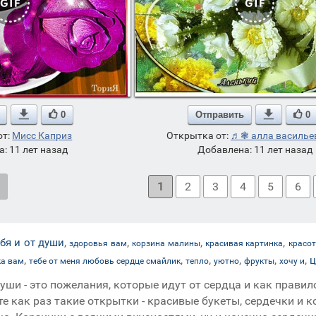

0
Отправить

0
от:
Мисс Каприз
Открытка от:
♬❃ алла василь
: 11 лет назад
Добавлена: 11 лет назад
1
2
3
4
5
6
,
,
,
,
ебя и от души
здоровья вам
корзина малины
красивая картинка
красо
,
,
,
,
,
,
а вам
тебе от меня любовь сердце смайлик
тепло
уютно
фрукты
хочу и
уши - это пожелания, которые идут от сердца и как прав
те как раз такие открытки - красивые букеты, сердечки и