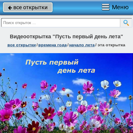
Меню
все открытки

Видеооткрытка "Пусть первый день лета"
все открытки
/
времена года
/
начало лета
/
эта открытка