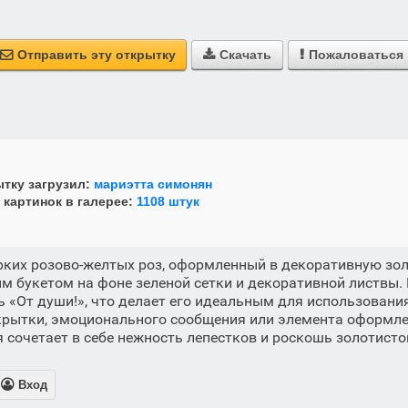
Отправить эту открытку
Скачать
Пожаловаться



тку загрузил:
мариэтта симонян
 картинок в галерее:
1108 штук
рких розово-желтых роз, оформленный в декоративную зо
 букетом на фоне зеленой сетки и декоративной листвы.
ь «От души!», что делает его идеальным для использования
крытки, эмоционального сообщения или элемента оформл
 сочетает в себе нежность лепестков и роскошь золотисто

Вход