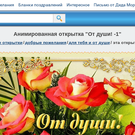
желания
Бланки поздравлений
Интересное
Письмо от Деда Мо
Анимированная открытка "От души! -1"
е открытки
/
добрые пожелания
/
для тебя и от души
/
эта откры