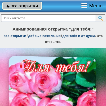
Меню
все открытки

Анимированная открытка "Для тебя!"
все открытки
/
добрые пожелания
/
для тебя и от души
/
эта
открытка