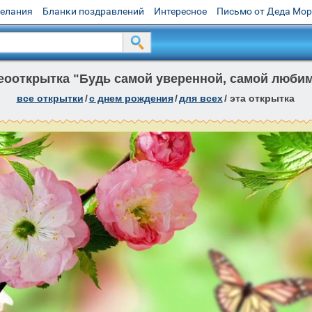
желания
Бланки поздравлений
Интересное
Письмо от Деда Мо
еооткрытка "Будь самой уверенной, самой любим
все открытки
/
c днем рождения
/
для всех
/
эта открытка