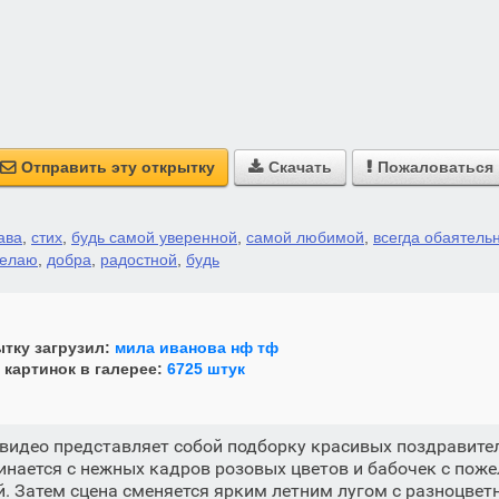
Отправить эту открытку
Скачать
Пожаловаться



ава
,
стих
,
будь самой уверенной
,
самой любимой
,
всегда обаятель
елаю
,
добра
,
радостной
,
будь
тку загрузил:
мила иванова нф тф
 картинок в галерее:
6725 штук
видео представляет собой подборку красивых поздравите
нается с нежных кадров розовых цветов и бабочек с пож
. Затем сцена сменяется ярким летним лугом с разноцве