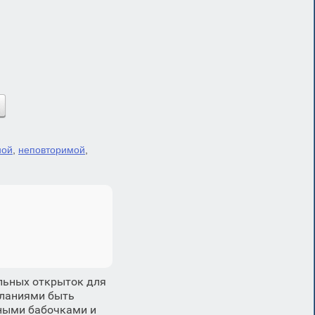
ной
,
неповторимой
,
льных открыток для
еланиями быть
тными бабочками и