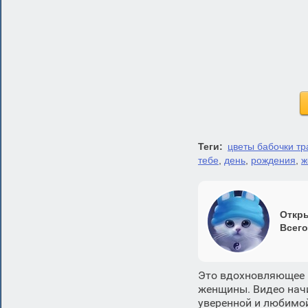
Теги:
цветы бабочки тр
тебе
,
день
,
рождения
,
ж
Откры
Всего
Это вдохновляющее 
женщины. Видео начи
уверенной и любимой