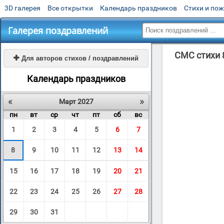
3D галерея
Все открытки
Календарь праздников
Стихи и по
Галерея поздравлений
СМС стихи 

Для авторов стихов / поздравлений
Календарь праздников
«
»
Март 2027
пн
вт
ср
чт
пт
сб
вс
1
2
3
4
5
6
7
8
9
10
11
12
13
14
15
16
17
18
19
20
21
22
23
24
25
26
27
28
29
30
31