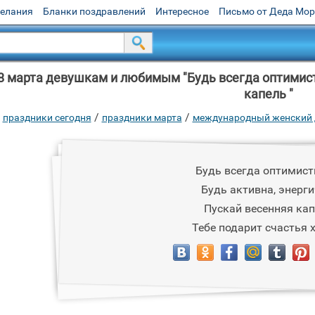
желания
Бланки поздравлений
Интересное
Письмо от Деда Мо
8 марта девушкам и любимым "Будь всегда оптимисти
капель "
/
/
праздники сегодня
праздники марта
международный женский
Будь всегда оптимист
Будь активна, энерги
Пускай весенняя ка
Тебе подарит счастья 