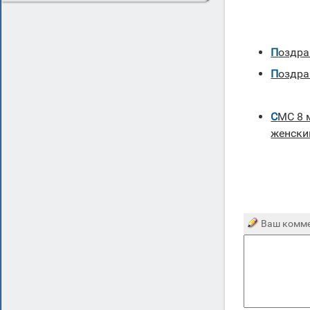
поздр
поздр
СМС 8 марта поздравления с
женски
Ваш комме