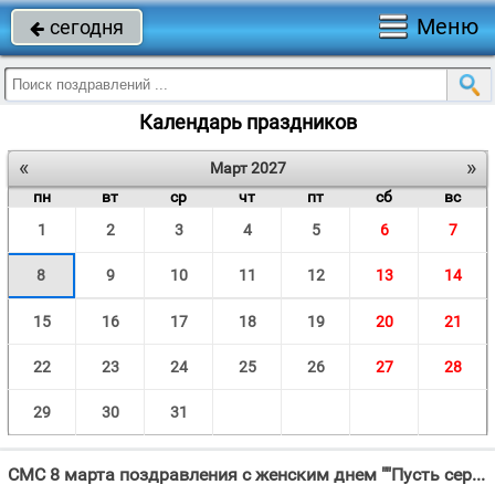
Меню
сегодня

Календарь праздников
«
»
Март 2027
пн
вт
ср
чт
пт
сб
вс
1
2
3
4
5
6
7
8
9
10
11
12
13
14
15
16
17
18
19
20
21
22
23
24
25
26
27
28
29
30
31
СМС 8 марта поздравления с женским днем ""Пусть сердце в такт стучит капели, Пусть канут в прошлое метели, И пyсть в"