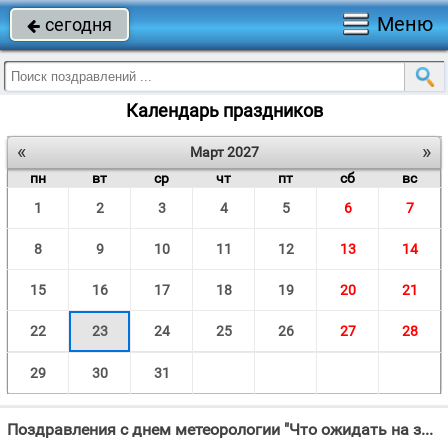
Меню
сегодня

Календарь праздников
«
»
Март 2027
пн
вт
ср
чт
пт
сб
вс
1
2
3
4
5
6
7
8
9
10
11
12
13
14
15
16
17
18
19
20
21
22
23
24
25
26
27
28
29
30
31
Поздравления с днем метеорологии "Что ожидать на завтра от природы, Какую ждать на улице погоду, Кто может верно,"