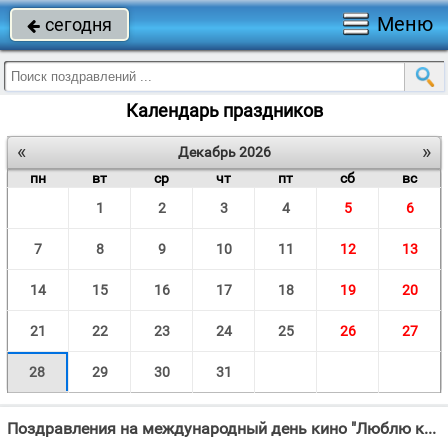
Меню
сегодня

Календарь праздников
«
»
Декабрь 2026
пн
вт
ср
чт
пт
сб
вс
1
2
3
4
5
6
7
8
9
10
11
12
13
14
15
16
17
18
19
20
21
22
23
24
25
26
27
28
29
30
31
Поздравления на международный день кино "Люблю кино смотреть и слушать, Люблю его глядеть и кушать, Люблю в компании"