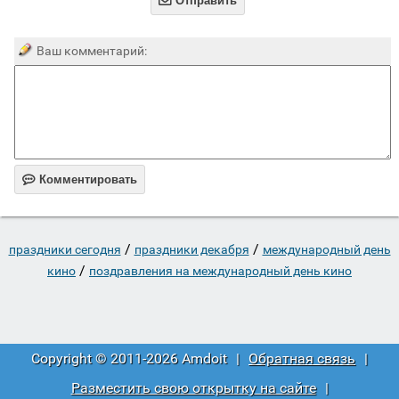

Отправить
Ваш комментарий:

Комментировать
/
/
праздники сегодня
праздники декабря
международный день
/
кино
поздравления на международный день кино
Copyright © 2011-2026 Amdoit
|
Обратная связь
|
Разместить свою открытку на сайте
|