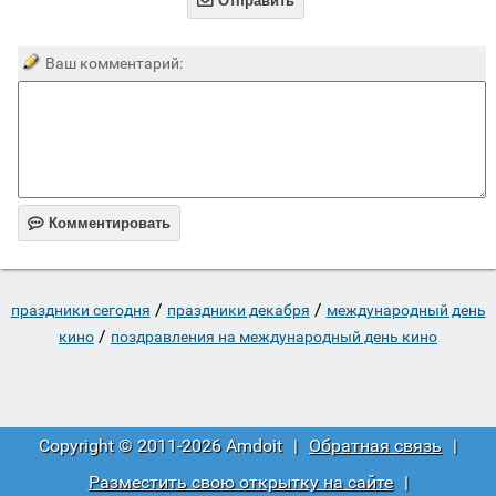

Отправить
Ваш комментарий:

Комментировать
/
/
праздники сегодня
праздники декабря
международный день
/
кино
поздравления на международный день кино
Copyright © 2011-2026 Amdoit
|
Обратная связь
|
Разместить свою открытку на сайте
|