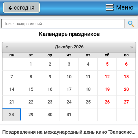
Меню
сегодня

Календарь праздников
«
»
Декабрь 2026
пн
вт
ср
чт
пт
сб
вс
1
2
3
4
5
6
7
8
9
10
11
12
13
14
15
16
17
18
19
20
21
22
23
24
25
26
27
28
29
30
31
Поздравления на международный день кино "Запаслись уже попкорном, Все мы во внимании, Начинаем заниматься Снова"