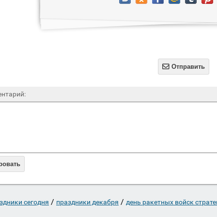

Отправить
нтарий:
ровать
/
/
здники сегодня
праздники декабря
день ракетных войск страт