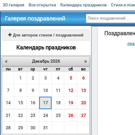
3D галерея
Все открытки
Календарь праздников
Стихи и по
Галерея поздравлений
Поздравлени

Для авторов стихов / поздравлений
пра
Календарь праздников
«
»
Декабрь 2026
пн
вт
ср
чт
пт
сб
вс
1
2
3
4
5
6
7
8
9
10
11
12
13
14
15
16
17
18
19
20
21
22
23
24
25
26
27
28
29
30
31