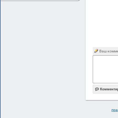
Ваш комме

Комменти
пра