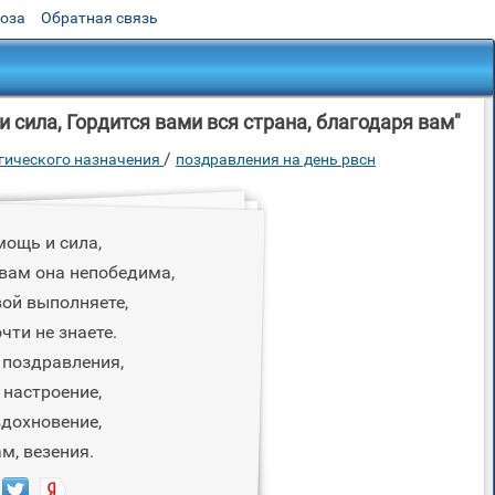
роза
Обратная связь
сила, Гордится вами вся страна, благодаря вам"
/
егического назначения
поздравления на день рвсн
мощь и сила,
 вам она непобедима,
вой выполняете,
чти не знаете.
 поздравления,
 настроение,
вдохновение,
м, везения.