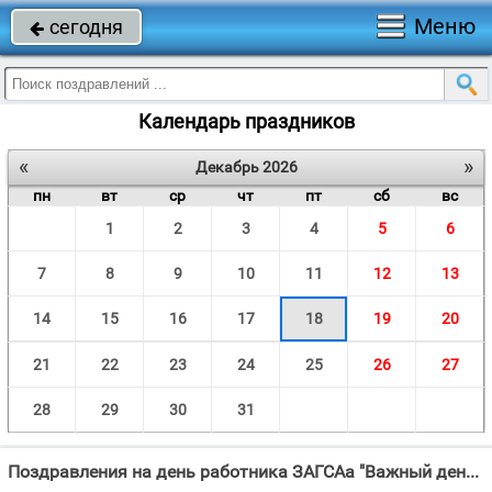
Меню
сегодня

Календарь праздников
«
»
Декабрь 2026
пн
вт
ср
чт
пт
сб
вс
1
2
3
4
5
6
7
8
9
10
11
12
13
14
15
16
17
18
19
20
21
22
23
24
25
26
27
28
29
30
31
Поздравления на день работника ЗАГСАа "Важный день для всех молодожен, В ЗАГСе проиграет Мендельсон, Молодые бьют"