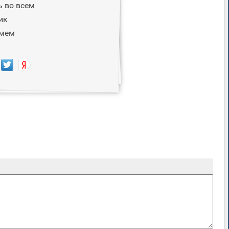
ь во всем
ик
ьмем