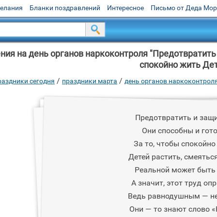
желания
Бланки поздравлений
Интересное
Письмо от Деда Мо
ия на день органов наркоконтроля "Предотвратить 
спокойно жить Дет
/
/
раздники сегодня
праздники марта
день органов наркоконтрол
Предотвратить и защ
Они способны и гот
За то, чтобы спокойно
Детей растить, смеятьс
Реальной может быть
А значит, этот труд оп
Ведь равнодушным — не
Они — то знают слово «