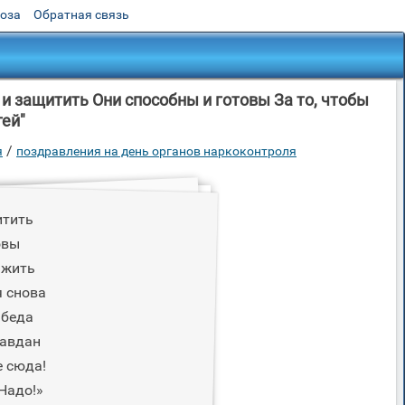
роза
Обратная связь
и защитить Они способны и готовы За то, чтобы
ей"
/
я
поздравления на день органов наркоконтроля
итить
овы
 жить
я снова
 беда
равдан
 сюда!
Надо!»