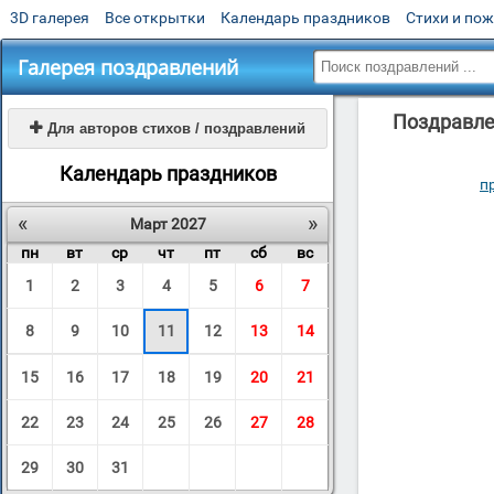
3D галерея
Все открытки
Календарь праздников
Стихи и по
Галерея поздравлений
Поздравлен

Для авторов стихов / поздравлений
Календарь праздников
п
«
»
Март 2027
пн
вт
ср
чт
пт
сб
вс
1
2
3
4
5
6
7
8
9
10
11
12
13
14
15
16
17
18
19
20
21
22
23
24
25
26
27
28
29
30
31