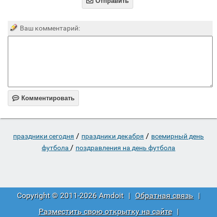

Отправить
Ваш комментарий:

Комментировать
/
/
праздники сегодня
праздники декабря
всемирный день
/
футбола
поздравления на день футбола
Copyright © 2011-2026 Amdoit
|
Обратная связь
|
Разместить свою открытку на сайте
|