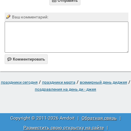

Отправить
Ваш комментарий:

Комментировать
/
/
/
праздники сегодня
праздники марта
всемирный день диджея
поздравления на день ди - джея
Copyright © 2011-2026 Amdoit
|
Обратная связь
|
Разместить свою открытку на сайте
|