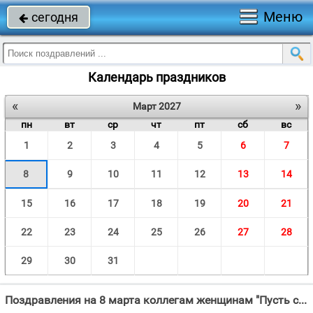
Меню
сегодня

Календарь праздников
«
»
Март 2027
пн
вт
ср
чт
пт
сб
вс
1
2
3
4
5
6
7
8
9
10
11
12
13
14
15
16
17
18
19
20
21
22
23
24
25
26
27
28
29
30
31
Поздравления на 8 марта коллегам женщинам "Пусть сгинут бури и ненастья, Уйдут пускай навеки в тень."