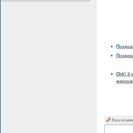
поздр
поздр
СМС 8 марта поздравления с
женски
Ваш комме