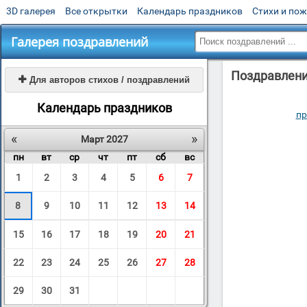
3D галерея
Все открытки
Календарь праздников
Стихи и по
Галерея поздравлений
Поздравлени

Для авторов стихов / поздравлений
Календарь праздников
пр
«
»
Март 2027
пн
вт
ср
чт
пт
сб
вс
1
2
3
4
5
6
7
8
9
10
11
12
13
14
15
16
17
18
19
20
21
22
23
24
25
26
27
28
29
30
31