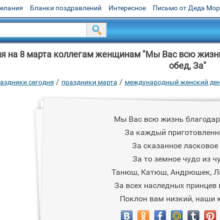
желания
Бланки поздравлений
Интересное
Письмо от Деда Мо
я на 8 марта коллегам женщинам "Мы Bас всю жизн
обед, За"
/
/
аздники сегодня
праздники марта
международный женский де
Мы Bас всю жизнь благодар
За каждый приготовленн
За сказанное ласковое 
За то земное чудо из ч
Танюш, Катюш, Андрюшек, Ла
За всех наследных принцев 
Поклон вам низкий, наши 