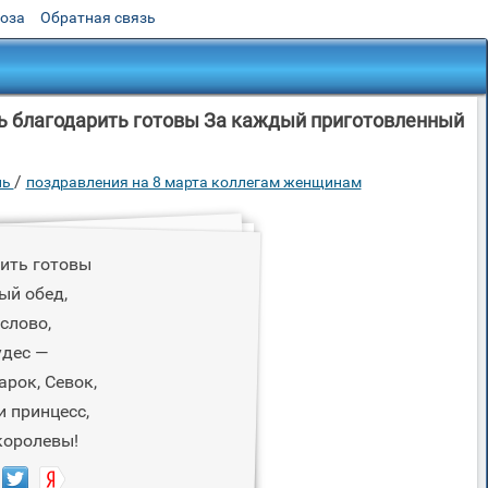
роза
Обратная связь
ь благодарить готовы За каждый приготовленный
/
нь
поздравления на 8 марта коллегам женщинам
ить готовы
ый обед,
слово,
удес —
рок, Севок,
и принцесс,
королевы!