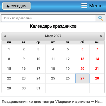
Меню
сегодня

Календарь праздников
«
»
Март 2027
пн
вт
ср
чт
пт
сб
вс
1
2
3
4
5
6
7
8
9
10
11
12
13
14
15
16
17
18
19
20
21
22
23
24
25
26
27
28
29
30
31
Поздравления ко дню театра "Лицедеи и артисты — Наши лучшие друзья, Пусть живет и процветает Ваша дружная"