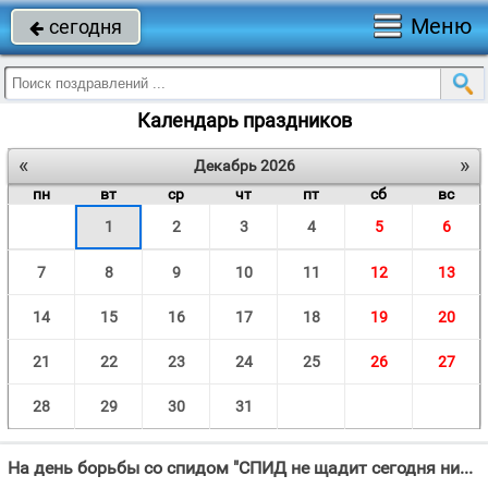
Меню
сегодня

Календарь праздников
«
»
Декабрь 2026
пн
вт
ср
чт
пт
сб
вс
1
2
3
4
5
6
7
8
9
10
11
12
13
14
15
16
17
18
19
20
21
22
23
24
25
26
27
28
29
30
31
На день борьбы со спидом "СПИД не щадит сегодня никого, Кто, связям беспорядочным отдавшись, Здоровья не"